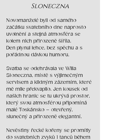
Sloneczna
Novomanželé byli od samého
začátku svatebního dne naprosto
uvolnění a stejná atmosféra se
kolem nich přirozeně šíříla.
Den plynul lehce, bez spěchu a s
pořádnou dávkou humoru.
Svatba se odehrávala ve Willa
Słoneczna, místě s výjimečným
servisem a klidným zázemím, které
mě mile překvapilo. Jen kousek od
našich hranic se tu ukrývá prostor,
který svou atmosférou připomíná
malé Toskánsko – otevřený,
slunečný a přirozeně elegantní.
Nevěstiny řecké kořeny se promítly
do svatebních zvyků i tanců během