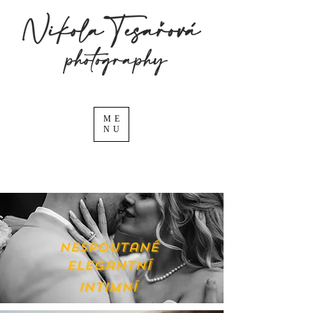
ME
NU
Nespoutané
elegantní
intimní